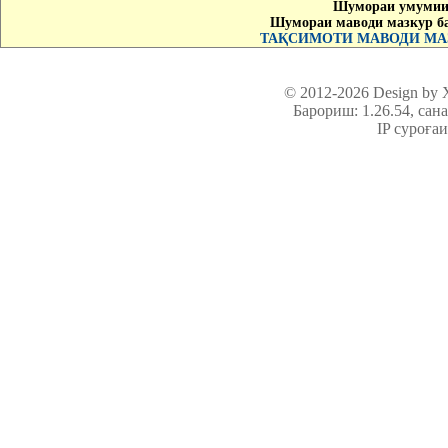
Шумораи умумии 
Шумораи маводи мазкур б
ТАҚСИМОТИ МАВОДИ МАЗ
© 2012-2026 Design by
Барориш: 1.26.54
, сан
IP суроға