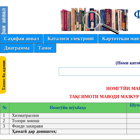
Саҳифаи аввал
Каталоги электронӣ
Картотекаи мав
Диаграмма
Тамос
(Номи кито
НОМГӮЙИ МА
ТАҚСИМОТИ МАВОДИ МАЗКУР 
Шумо
№
Номгӯйи шӯъбаҳо
1
Хизматрасони
2
Толори хониш
3
Фонди захирави
Ҳамагӣ дар донишгоҳ: