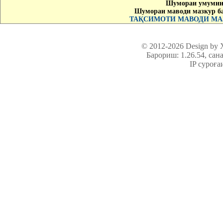
Шумораи умумии 
Шумораи маводи мазкур б
ТАҚСИМОТИ МАВОДИ МАЗ
© 2012-2026 Design by
Барориш: 1.26.54
, сан
IP суроға