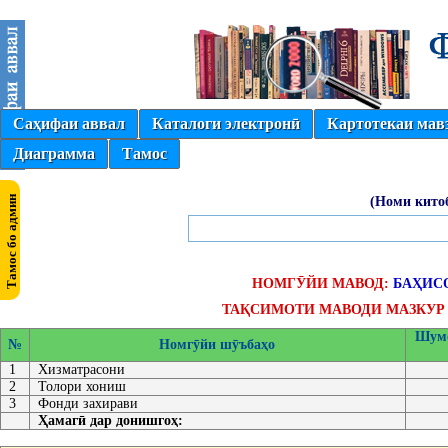
Саҳифаи аввал
Каталоги электронӣ
Картотекаи мав
Диаграмма
Тамос
(Номи кито
НОМГӮЙИ МАВОД:
БАҲИС
ТАҚСИМОТИ МАВОДИ МАЗКУР 
Шумо
№
Номгӯйи шӯъбаҳо
1
Хизматрасони
2
Толори хониш
3
Фонди захирави
Ҳамагӣ дар донишгоҳ: