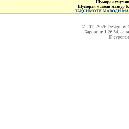
Шумораи умумии 
Шумораи маводи мазкур б
ТАҚСИМОТИ МАВОДИ МАЗ
© 2012-2026 Design by
Барориш: 1.26.54
, сан
IP суроға