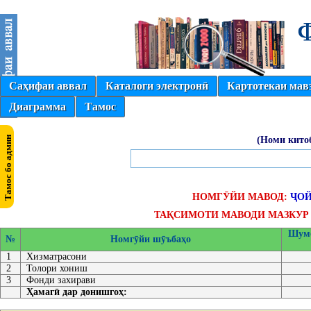
Саҳифаи аввал
Каталоги электронӣ
Картотекаи мав
Диаграмма
Тамос
(Номи кито
НОМГӮЙИ МАВОД:
ҶОЙ
ТАҚСИМОТИ МАВОДИ МАЗКУР 
Шумо
№
Номгӯйи шӯъбаҳо
1
Хизматрасони
2
Толори хониш
3
Фонди захирави
Ҳамагӣ дар донишгоҳ: