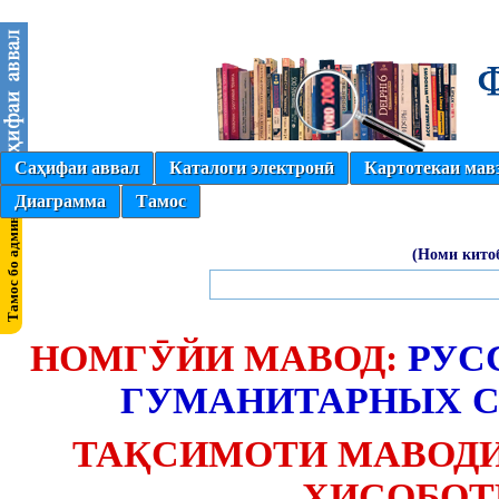
Саҳифаи аввал
Каталоги электронӣ
Картотекаи мав
Диаграмма
Тамос
(Номи кито
НОМГӮЙИ МАВОД:
РУС
ГУМАНИТАРНЫХ С
ТАҚСИМОТИ МАВОДИ
ҲИСОБОТ