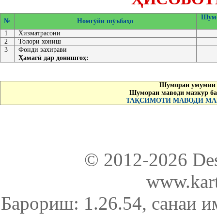
Шумо
№
Номгӯйи шӯъбаҳо
1
Хизматрасони
2
Толори хониш
3
Фонди захирави
Ҳамагӣ дар донишгоҳ:
Шумораи умумии 
Шумораи маводи мазкур ба
ТАҚСИМОТИ МАВОДИ МАЗ
© 2012-2026 De
www.kart
Барориш: 1.26.54
, санаи и