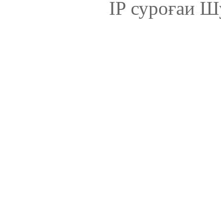
IP суроғаи Ш