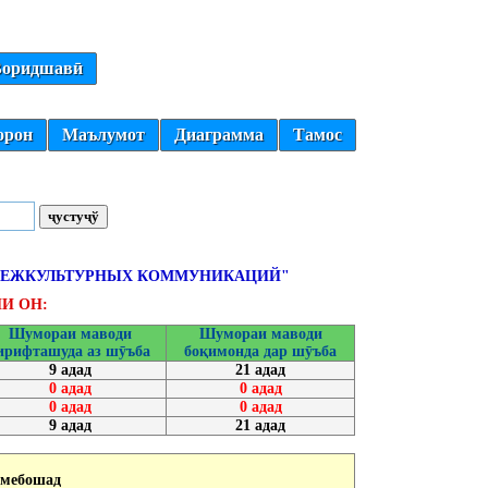
оридшавӣ
орон
Маълумот
Диаграмма
Тамос
 МЕЖКУЛЬТУРНЫХ КОММУНИКАЦИЙ"
И ОН:
Шумораи маводи
Шумораи маводи
ирифташуда аз шӯъба
боқимонда дар шӯъба
9 адад
21 адад
0 адад
0 адад
0 адад
0 адад
9 адад
21 адад
 мебошад