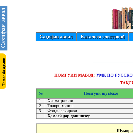
Саҳифаи аввал
Каталоги электронӣ
НОМГӮЙИ МАВОД:
УМК ПО РУССКО
ТАҚС
№
Номгӯйи шӯъбаҳо
1
Хизматрасони
2
Толори хониш
3
Фонди захирави
Ҳамагӣ дар донишгоҳ:
Шумораи