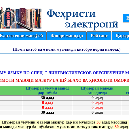
В
Картотекаи мавзӯъӣ
Фонди маводҳо
Рейтинг
Қарзд
(Номи китоб ва ё номи муаллифи китобро ворид намоед.)
МУ ЯЗЫКУ ПО СПЕЦ. " ЛИНГВИСТИЧЕСКОЕ ОБЕСПЕЧЕНИЕ
ИМОТИ МАВОДИ МАЗКУР БА ШӮЪБАҲО ВА ҲИСОБОТИ ОМОРИ
Шумораи умуми мавод
Шумораи маводи
дар шӯъба
санадшуда
г
30 адад
0 адад
0 адад
0 адад
0 адад
0 адад
30 адад
0 адад
Шумораи умумии маводи мазкур дар ин муассиса
30
адад мебошад
 маводи мазкур ба шӯъбаҳои муассисаи мазкур тақсимшуда
30
адад