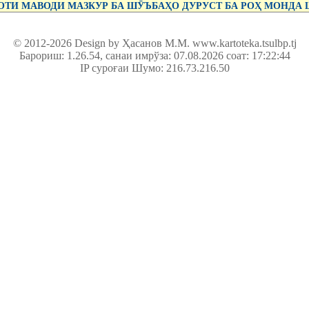
ТИ МАВОДИ МАЗКУР БА ШӮЪБАҲО ДУРУСТ БА РОҲ МОНДА
© 2012-2026 Design by Ҳасанов М.М.
www.kartoteka.tsulbp.tj
Барориш: 1.26.54
, санаи имрўза: 07.08.2026 соат: 17:22:44
IP суроғаи Шумо: 216.73.216.50