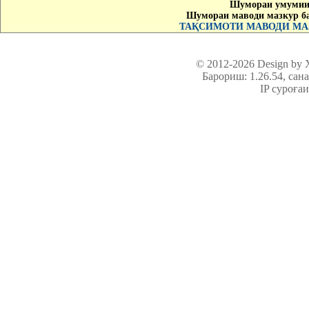
Шумораи умумии 
Шумораи маводи мазкур б
ТАҚСИМОТИ МАВОДИ МАЗ
© 2012-2026 Design by
Барориш: 1.26.54
, сан
IP суроға