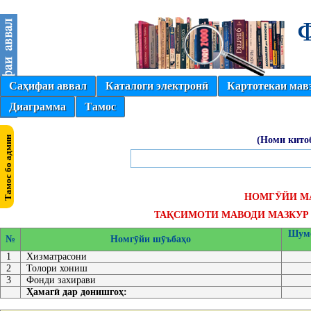
Саҳифаи аввал
Каталоги электронӣ
Картотекаи мав
Диаграмма
Тамос
(Номи кито
НОМГӮЙИ М
ТАҚСИМОТИ МАВОДИ МАЗКУР 
Шумо
№
Номгӯйи шӯъбаҳо
1
Хизматрасони
2
Толори хониш
3
Фонди захирави
Ҳамагӣ дар донишгоҳ: