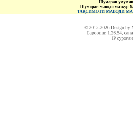
Шумораи умумии 
Шумораи маводи мазкур б
ТАҚСИМОТИ МАВОДИ МАЗ
© 2012-2026 Design by
Барориш: 1.26.54
, сан
IP суроға