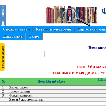
Саҳифаи аввал
Каталоги электронӣ
Картотекаи мав
Диаграмма
Тамос
(Номи кито
НОМГӮЙИ МАВО
ТАҚСИМОТИ МАВОДИ МАЗКУР 
Шумо
№
Номгӯйи шӯъбаҳо
1
Хизматрасони
2
Толори хониш
3
Фонди захирави
Ҳамагӣ дар донишгоҳ: