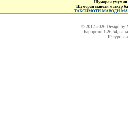
Шумораи умумии 
Шумораи маводи мазкур ба
ТАҚСИМОТИ МАВОДИ МАЗ
© 2012-2026 Design by
Барориш: 1.26.54
, сан
IP суроға