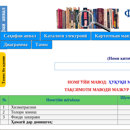
Саҳифаи аввал
Каталоги электронӣ
Картотекаи мав
Диаграмма
Тамос
(Номи кито
НОМГӮЙИ МАВОД:
ҲУҚУҚИ 
ТАҚСИМОТИ МАВОДИ МАЗКУР 
Шумо
№
Номгӯйи шӯъбаҳо
1
Хизматрасони
2
Толори хониш
3
Фонди захирави
Ҳамагӣ дар донишгоҳ: