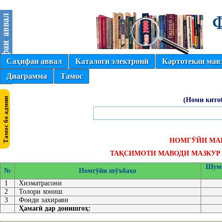
Саҳифаи аввал
Каталоги электронӣ
Картотекаи мав
Диаграмма
Тамос
(Номи кито
НОМГӮЙИ МА
ТАҚСИМОТИ МАВОДИ МАЗКУР 
Шумо
№
Номгӯйи шӯъбаҳо
1
Хизматрасони
2
Толори хониш
3
Фонди захирави
Ҳамагӣ дар донишгоҳ: