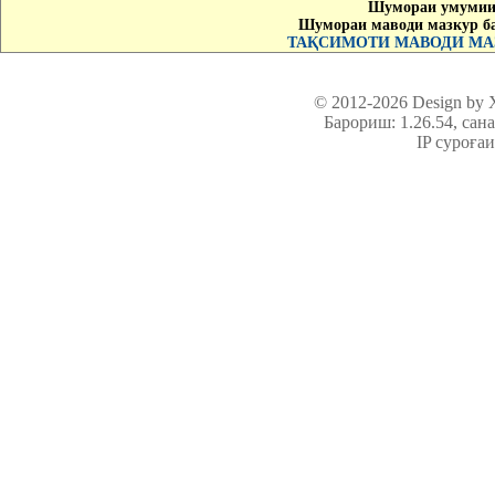
Шумораи умумии 
Шумораи маводи мазкур б
ТАҚСИМОТИ МАВОДИ МАЗ
© 2012-2026 Design by
Барориш: 1.26.54
, сан
IP суроға