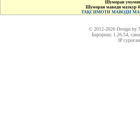
Шумораи умумии
Шумораи маводи мазкур б
ТАҚСИМОТИ МАВОДИ МАЗ
© 2012-2026 Design by
Барориш: 1.26.54
, сан
IP суроға