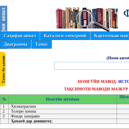
Саҳифаи аввал
Каталоги электронӣ
Картотекаи мав
Диаграмма
Тамос
(Номи кито
НОМГӮЙИ МАВОД:
ИСТ
ТАҚСИМОТИ МАВОДИ МАЗКУР 
Шумо
№
Номгӯйи шӯъбаҳо
1
Хизматрасони
2
Толори хониш
3
Фонди захирави
Ҳамагӣ дар донишгоҳ: