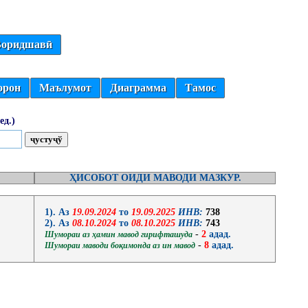
оридшавӣ
орон
Маълумот
Диаграмма
Тамос
ед.)
ҲИСОБОТ ОИДИ МАВОДИ МАЗКУР.
1). Аз
19.09.2024
то
19.09.2025
ИНВ:
738
2). Аз
08.10.2024
то
08.10.2025
ИНВ:
743
-
2
адад.
Шумораи аз ҳамин мавод гирифташуда
-
8
адад.
Шумораи маводи боқимонда аз ин мавод