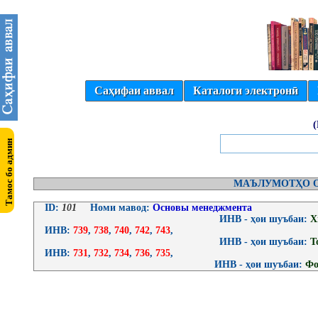
Саҳифаи аввал
Каталоги электронӣ
МАЪЛУМОТҲО О
ID:
101
Номи мавод:
Основы менеджмента
ИНВ - ҳои шуъбаи:
Х
ИНВ:
739
,
738
,
740
,
742
,
743
,
ИНВ - ҳои шуъбаи:
Т
ИНВ:
731
,
732
,
734
,
736
,
735
,
ИНВ - ҳои шуъбаи:
Фо