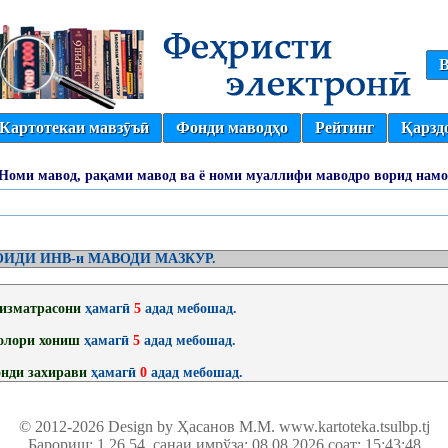
В
Картотекаи мавзӯъӣ
Фонди маводҳо
Рейтинг
Қарзд
(Номи мавод, рақами мавод ва ё номи муаллифи маводро ворид намо
ИДИ ИНВ-и МАВОДИ МАЗКУР.
изматрасони
ҳамагӣ
5
адад мебошад.
олори хониш
ҳамагӣ
5
адад мебошад.
нди захирави
ҳамагӣ
0
адад мебошад.
© 2012-2026 Design by Ҳасанов М.М.
www.kartoteka.tsulbp.tj
Барориш: 1.26.54
, санаи имрўза: 08.08.2026 соат: 15:43:48