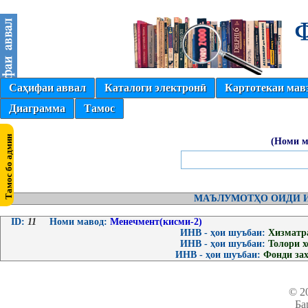
Саҳифаи аввал
Каталоги электронӣ
Картотекаи мав
Диаграмма
Тамос
(Номи м
МАЪЛУМОТҲО ОИДИ И
ID:
11
Номи мавод:
Менечмент(кисми-2)
ИНВ - ҳои шуъбаи:
Хизматр
ИНВ - ҳои шуъбаи:
Толори 
ИНВ - ҳои шуъбаи:
Фонди за
© 2
Ба