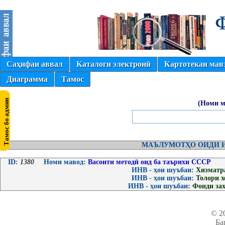
Саҳифаи аввал
Каталоги электронӣ
Картотекаи мав
Диаграмма
Тамос
(Номи м
МАЪЛУМОТҲО ОИДИ И
ID:
1380
Номи мавод:
Васоити методӣ оид ба таърихи СССР
ИНВ - ҳои шуъбаи:
Хизматр
ИНВ - ҳои шуъбаи:
Толори 
ИНВ - ҳои шуъбаи:
Фонди за
© 2
Ба