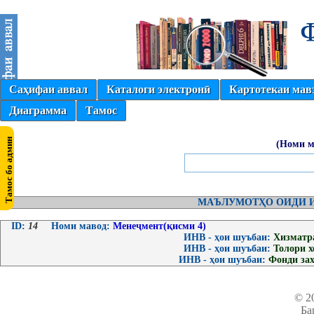
Саҳифаи аввал
Каталоги электронӣ
Картотекаи мав
Диаграмма
Тамос
(Номи м
МАЪЛУМОТҲО ОИДИ И
ID:
14
Номи мавод:
Менеҷмент(қисми 4)
ИНВ - ҳои шуъбаи:
Хизматр
ИНВ - ҳои шуъбаи:
Толори 
ИНВ - ҳои шуъбаи:
Фонди за
© 2
Ба