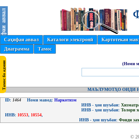
Саҳифаи аввал
Каталоги электронӣ
Картотекаи мав
Диаграмма
Тамос
(Номи м
МАЪЛУМОТҲО ОИДИ И
ID:
1464
Номи мавод:
Наркотизм
ИНВ - ҳои шуъбаи:
Хизматр
ИНВ - ҳои шуъбаи:
Толори 
ИНВ:
10553
,
10554
,
ИНВ - ҳои шуъбаи:
Фонди за
© 2