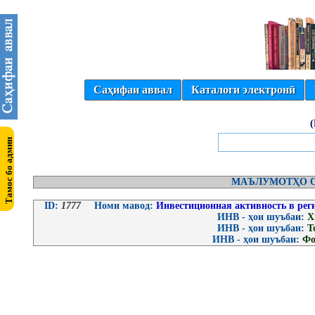
Саҳифаи аввал
Каталоги электронӣ
МАЪЛУМОТҲО О
ID:
1777
Номи мавод:
Инвестиционная активность в рег
ИНВ - ҳои шуъбаи:
Х
ИНВ - ҳои шуъбаи:
Т
ИНВ - ҳои шуъбаи:
Фо