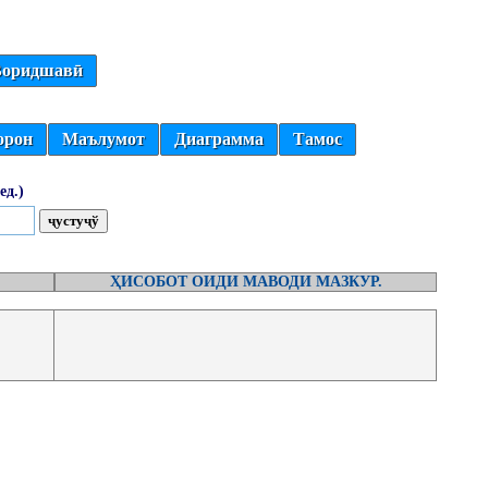
оридшавӣ
орон
Маълумот
Диаграмма
Тамос
ед.)
ҲИСОБОТ ОИДИ МАВОДИ МАЗКУР.