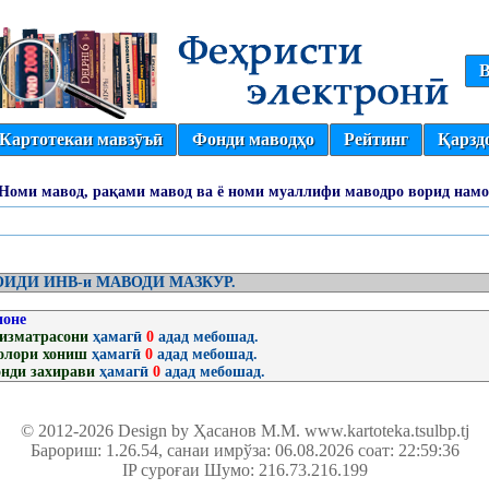
В
Картотекаи мавзӯъӣ
Фонди маводҳо
Рейтинг
Қарзд
(Номи мавод, рақами мавод ва ё номи муаллифи маводро ворид намо
ИДИ ИНВ-и МАВОДИ МАЗКУР.
ионе
изматрасони
ҳамагӣ
0
адад мебошад.
олори хониш
ҳамагӣ
0
адад мебошад.
нди захирави
ҳамагӣ
0
адад мебошад.
© 2012-2026 Design by Ҳасанов М.М.
www.kartoteka.tsulbp.tj
Барориш: 1.26.54
, санаи имрўза: 06.08.2026 соат: 22:59:36
IP суроғаи Шумо: 216.73.216.199