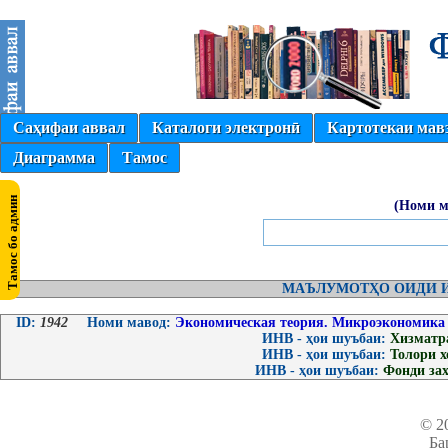
Саҳифаи аввал
Каталоги электронӣ
Картотекаи мав
Диаграмма
Тамос
(Номи м
МАЪЛУМОТҲО ОИДИ И
ID:
1942
Номи мавод:
Экономическая теория. Микроэкономика
ИНВ - ҳои шуъбаи:
Хизматр
ИНВ - ҳои шуъбаи:
Толори 
ИНВ - ҳои шуъбаи:
Фонди за
© 2
Ба