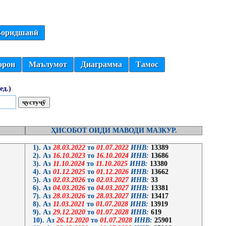
оридшавӣ
орон
Маълумот
Диаграмма
Тамос
ед.)
ҲИСОБОТ ОИДИ МАВОДИ МАЗКУР.
1). Аз
28.03.2022
то
01.07.2022
ИНВ:
13389
2). Аз
16.10.2023
то
16.10.2024
ИНВ:
13686
3). Аз
11.10.2024
то
11.10.2025
ИНВ:
13380
4). Аз
01.12.2025
то
01.12.2026
ИНВ:
13662
5). Аз
02.03.2026
то
02.03.2027
ИНВ:
33
6). Аз
04.03.2026
то
04.03.2027
ИНВ:
13381
7). Аз
28.03.2026
то
28.03.2027
ИНВ:
13417
8). Аз
11.03.2021
то
01.07.2028
ИНВ:
13919
9). Аз
29.12.2020
то
01.07.2028
ИНВ:
619
10). Аз
26.12.2020
то
01.07.2028
ИНВ:
25901