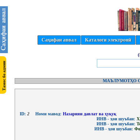
Саҳифаи аввал
Каталоги электронӣ
МАЪЛУМОТҲО О
ID:
2
Номи мавод:
Назарияи давлат ва ҳуқуқ
ИНВ - ҳои шуъбаи:
Х
ИНВ - ҳои шуъбаи:
Т
ИНВ - ҳои шуъбаи:
Фо