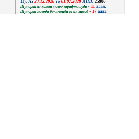
11). Аз
23.12.2020
то
01.07.2028
ИНВ:
25906
-
11
адад.
Шумораи аз ҳамин мавод гирифташуда
-
17
адад.
Шумораи маводи боқимонда аз ин мавод