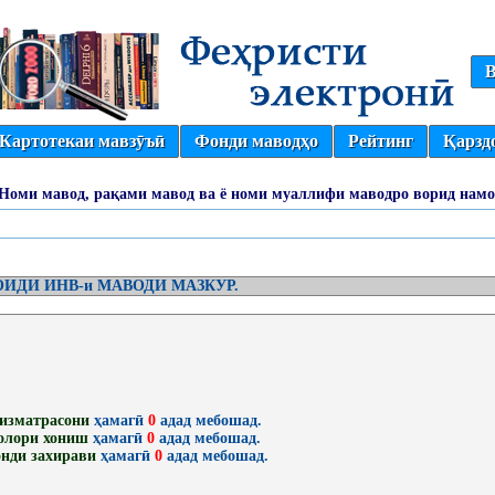
В
Картотекаи мавзӯъӣ
Фонди маводҳо
Рейтинг
Қарзд
(Номи мавод, рақами мавод ва ё номи муаллифи маводро ворид намо
ИДИ ИНВ-и МАВОДИ МАЗКУР.
изматрасони
ҳамагӣ
0
адад мебошад.
олори хониш
ҳамагӣ
0
адад мебошад.
нди захирави
ҳамагӣ
0
адад мебошад.