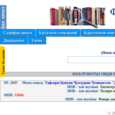
Саҳифаи аввал
Каталоги электронӣ
Картотекаи мав
Диаграмма
Тамос
(Номи м
МАЪЛУМОТҲО ОИДИ И
ID:
2045
Номи мавод:
Тафсири Қонуни Ҷумҳурии Тоҷикистон "Да
ИНВ - ҳои шуъбаи:
Хизматр
ИНВ - ҳои шуъбаи:
Толори 
ИНВ:
55694
,
ИНВ - ҳои шуъбаи:
Фонди за
© 2