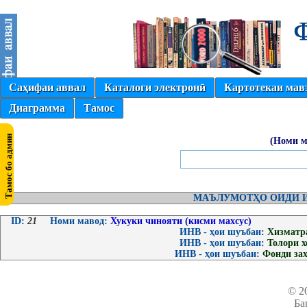
Саҳифаи аввал
Каталоги электронӣ
Картотекаи мав
Диаграмма
Тамос
(Номи м
МАЪЛУМОТҲО ОИДИ И
ID:
21
Номи мавод:
Хукуки чинояти (кисми махсус)
ИНВ - ҳои шуъбаи:
Хизматр
ИНВ - ҳои шуъбаи:
Толори 
ИНВ - ҳои шуъбаи:
Фонди за
© 2
Ба