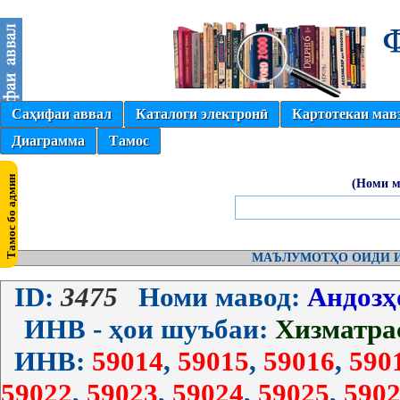
Саҳифаи аввал
Каталоги электронӣ
Картотекаи мав
Диаграмма
Тамос
(Номи м
МАЪЛУМОТҲО ОИДИ И
ID:
3475
Номи мавод:
Андозҳ
ИНВ - ҳои шуъбаи:
Хизматра
ИНВ:
59014
,
59015
,
59016
,
590
59022
,
59023
,
59024
,
59025
,
5902