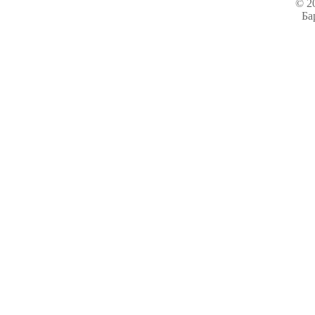
© 2
Ба