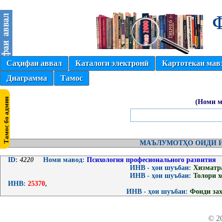
Саҳифаи аввал
Каталоги электронӣ
Картотекаи мав
Диаграмма
Тамос
(Номи м
МАЪЛУМОТҲО ОИДИ И
ID:
4220
Номи мавод:
Психология професионального развития
ИНВ - ҳои шуъбаи:
Хизматр
ИНВ - ҳои шуъбаи:
Толори 
ИНВ:
25370
,
ИНВ - ҳои шуъбаи:
Фонди за
© 2