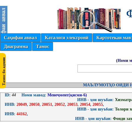
Саҳифаи аввал
Каталоги электронӣ
Картотекаи мав
Диаграмма
Тамос
(Номи м
МАЪЛУМОТҲО ОИДИ И
ID:
44
Номи мавод:
Менеҷмент(қисми-6)
ИНВ - ҳои шуъбаи:
Хизматр
ИНВ:
20049
,
20050
,
20051
,
20052
,
20053
,
20054
,
20055
,
ИНВ - ҳои шуъбаи:
Толори 
ИНВ:
44162
,
ИНВ - ҳои шуъбаи:
Фонди за