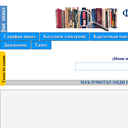
Саҳифаи аввал
Каталоги электронӣ
Картотекаи мав
Диаграмма
Тамос
(Номи м
МАЪЛУМОТҲО ОИДИ И