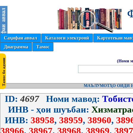
Саҳифаи аввал
Каталоги электронӣ
Картотекаи мав
Диаграмма
Тамос
(Номи м
МАЪЛУМОТҲО ОИДИ И
ID:
4697
Номи мавод:
Тобист
ИНВ - ҳои шуъбаи:
Хизматра
ИНВ:
38958
,
38959
,
38960
,
389
38966
,
38967
,
38968
,
38969
,
3897