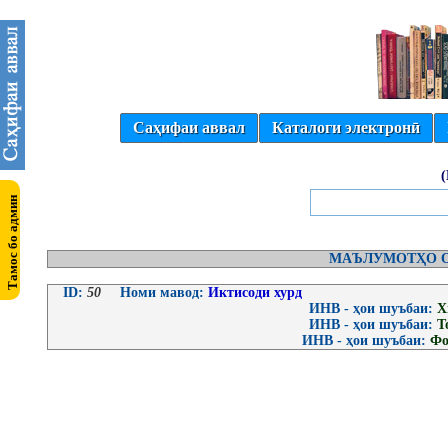
Саҳифаи аввал
Каталоги электронӣ
МАЪЛУМОТҲО О
ID:
50
Номи мавод:
Иктисоди хурд
ИНВ - ҳои шуъбаи:
Х
ИНВ - ҳои шуъбаи:
Т
ИНВ - ҳои шуъбаи:
Фо