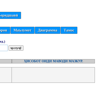
оридшавӣ
орон
Маълумот
Диаграмма
Тамос
ед.)
ҲИСОБОТ ОИДИ МАВОДИ МАЗКУР.