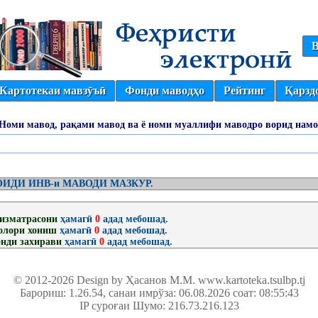
В
Картотекаи мавзӯъӣ
Фонди маводҳо
Рейтинг
Қарзд
(Номи мавод, рақами мавод ва ё номи муаллифи маводро ворид намо
ИДИ ИНВ-и МАВОДИ МАЗКУР.
изматрасони
ҳамагӣ
0
адад мебошад.
олори хониш
ҳамагӣ
0
адад мебошад.
нди захирави
ҳамагӣ
0
адад мебошад.
© 2012-2026 Design by Ҳасанов М.М.
www.kartoteka.tsulbp.tj
Барориш: 1.26.54
, санаи имрўза: 06.08.2026 соат: 08:55:43
IP суроғаи Шумо: 216.73.216.123