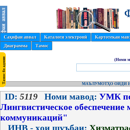
Саҳифаи аввал
Каталоги электронӣ
Картотекаи мав
Диаграмма
Тамос
(Номи м
МАЪЛУМОТҲО ОИДИ И
ID:
5119
Номи мавод:
УМК по 
Лингвистическое обеспечение
коммуникаций"
ИНВ - ҳои шуъбаи:
Хизматра