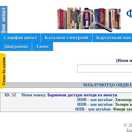
Саҳифаи аввал
Каталоги электронӣ
Картотекаи мав
Диаграмма
Тамос
(Номи м
МАЪЛУМОТҲО ОИДИ И
ID:
52
Номи мавод:
Барномаи дастури методи ва номгуи.
ИНВ - ҳои шуъбаи:
Хизматр
ИНВ - ҳои шуъбаи:
Толори 
ИНВ - ҳои шуъбаи:
Фонди за
© 2
Ба