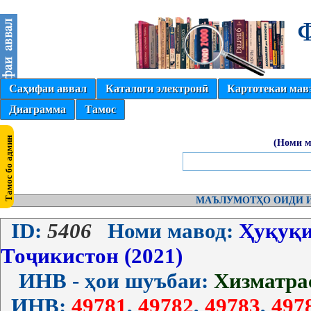
Саҳифаи аввал
Каталоги электронӣ
Картотекаи мав
Диаграмма
Тамос
(Номи м
МАЪЛУМОТҲО ОИДИ И
ID:
5406
Номи мавод:
Ҳуқуқи
Тоҷикистон (2021)
ИНВ - ҳои шуъбаи:
Хизматра
ИНВ:
49781
,
49782
,
49783
,
497