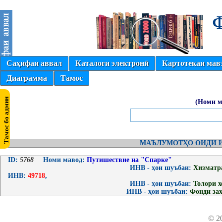
Саҳифаи аввал
Каталоги электронӣ
Картотекаи мав
Диаграмма
Тамос
(Номи м
МАЪЛУМОТҲО ОИДИ И
ID:
5768
Номи мавод:
Путишествие на "Спарке"
ИНВ - ҳои шуъбаи:
Хизматр
ИНВ:
49718
,
ИНВ - ҳои шуъбаи:
Толори 
ИНВ - ҳои шуъбаи:
Фонди за
© 2