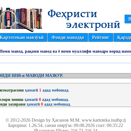
В
Картотекаи мавзӯъӣ
Фонди маводҳо
Рейтинг
Қарзд
(Номи мавод, рақами мавод ва ё номи муаллифи маводро ворид намо
ИДИ ИНВ-и МАВОДИ МАЗКУР.
изматрасони
ҳамагӣ
1
адад мебошад.
олори хониш
ҳамагӣ
0
адад мебошад.
нди захирави
ҳамагӣ
0
адад мебошад.
© 2012-2026 Design by Ҳасанов М.М.
www.kartoteka.tsulbp.tj
Барориш: 1.26.54
, санаи имрўза: 09.08.2026 соат: 00:35:22
IP суроғаи Шумо: 216.73.216.24