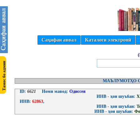
Саҳифаи аввал
Каталоги электронӣ
МАЪЛУМОТҲО О
ID:
6621
Номи мавод:
Одиссея
ИНВ - ҳои шуъбаи:
Х
ИНВ:
62863
,
ИНВ - ҳои шуъбаи:
Т
ИНВ - ҳои шуъбаи:
Фо