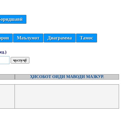
оридшавӣ
орон
Маълумот
Диаграмма
Тамос
ед.)
ҲИСОБОТ ОИДИ МАВОДИ МАЗКУР.