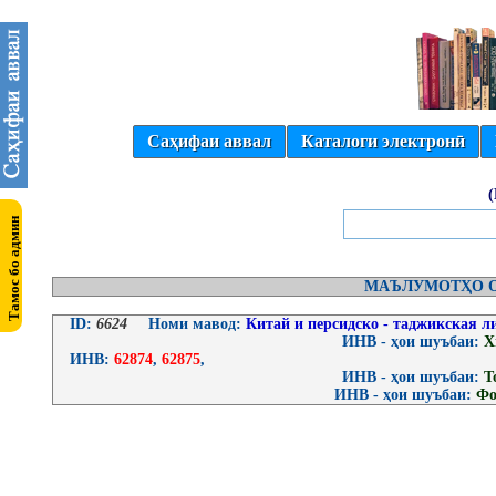
Саҳифаи аввал
Каталоги электронӣ
МАЪЛУМОТҲО О
ID:
6624
Номи мавод:
Китай и персидско - таджикская л
ИНВ - ҳои шуъбаи:
Х
ИНВ:
62874
,
62875
,
ИНВ - ҳои шуъбаи:
Т
ИНВ - ҳои шуъбаи:
Фо