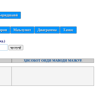
оридшавӣ
орон
Маълумот
Диаграмма
Тамос
ед.)
ҲИСОБОТ ОИДИ МАВОДИ МАЗКУР.