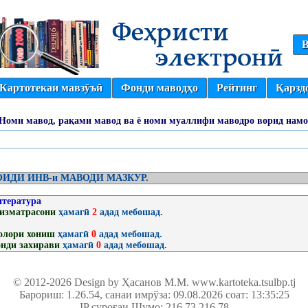
В
Картотекаи мавзӯъӣ
Фонди маводҳо
Рейтинг
Қарзд
(Номи мавод, рақами мавод ва ё номи муаллифи маводро ворид намо
ИДИ ИНВ-и МАВОДИ МАЗКУР.
итература
изматрасони
ҳамагӣ
2
адад мебошад.
олори хониш
ҳамагӣ
0
адад мебошад.
нди захирави
ҳамагӣ
0
адад мебошад.
© 2012-2026 Design by Ҳасанов М.М.
www.kartoteka.tsulbp.tj
Барориш: 1.26.54
, санаи имрўза: 09.08.2026 соат: 13:35:25
IP суроғаи Шумо: 216.73.216.78