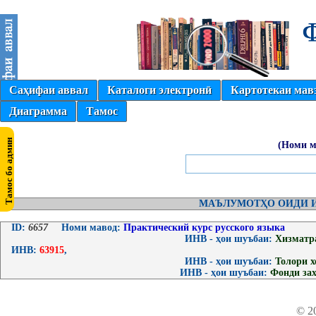
Саҳифаи аввал
Каталоги электронӣ
Картотекаи мав
Диаграмма
Тамос
(Номи м
МАЪЛУМОТҲО ОИДИ И
ID:
6657
Номи мавод:
Практический курс русского языка
ИНВ - ҳои шуъбаи:
Хизматр
ИНВ:
63915
,
ИНВ - ҳои шуъбаи:
Толори 
ИНВ - ҳои шуъбаи:
Фонди за
© 2