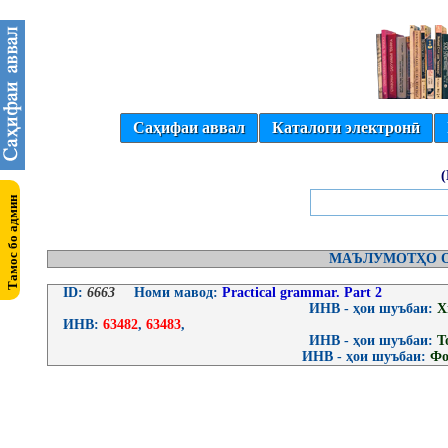
Саҳифаи аввал
Каталоги электронӣ
МАЪЛУМОТҲО О
ID:
6663
Номи мавод:
Practical grammar. Part 2
ИНВ - ҳои шуъбаи:
Х
ИНВ:
63482
,
63483
,
ИНВ - ҳои шуъбаи:
Т
ИНВ - ҳои шуъбаи:
Фо