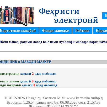
В
Картотекаи мавзӯъӣ
Фонди маводҳо
Рейтинг
Қарзд
(Номи мавод, рақами мавод ва ё номи муаллифи маводро ворид намо
ИДИ ИНВ-и МАВОДИ МАЗКУР.
изматрасони
ҳамагӣ
2
адад мебошад.
олори хониш
ҳамагӣ
0
адад мебошад.
нди захирави
ҳамагӣ
0
адад мебошад.
© 2012-2026 Design by Ҳасанов М.М.
www.kartoteka.tsulbp.tj
Барориш: 1.26.54
, санаи имрўза: 06.08.2026 соат: 21:57:33
IP суроғаи Шумо: 216.73.217.2