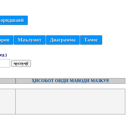
оридшавӣ
орон
Маълумот
Диаграмма
Тамос
ед.)
ҲИСОБОТ ОИДИ МАВОДИ МАЗКУР.