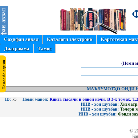
Саҳифаи аввал
Каталоги электронӣ
Картотекаи мав
Диаграмма
Тамос
(Номи м
МАЪЛУМОТҲО ОИДИ И
ID:
75
Номи мавод:
Книга тысячи и одной ночи. В 3-х томах. Т.2
ИНВ - ҳои шуъбаи:
Хизматр
ИНВ - ҳои шуъбаи:
Толори 
ИНВ - ҳои шуъбаи:
Фонди за
© 2
Ба