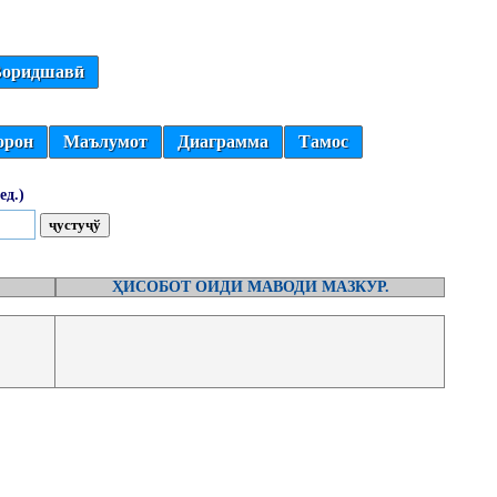
оридшавӣ
орон
Маълумот
Диаграмма
Тамос
ед.)
ҲИСОБОТ ОИДИ МАВОДИ МАЗКУР.