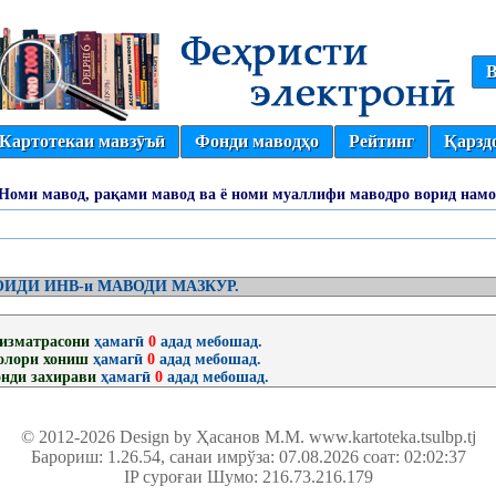
В
Картотекаи мавзӯъӣ
Фонди маводҳо
Рейтинг
Қарзд
(Номи мавод, рақами мавод ва ё номи муаллифи маводро ворид намо
ИДИ ИНВ-и МАВОДИ МАЗКУР.
изматрасони
ҳамагӣ
0
адад мебошад.
олори хониш
ҳамагӣ
0
адад мебошад.
нди захирави
ҳамагӣ
0
адад мебошад.
© 2012-2026 Design by Ҳасанов М.М.
www.kartoteka.tsulbp.tj
Барориш: 1.26.54
, санаи имрўза: 07.08.2026 соат: 02:02:37
IP суроғаи Шумо: 216.73.216.179