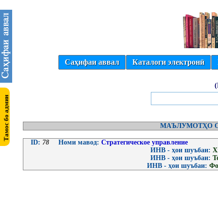
Саҳифаи аввал
Каталоги электронӣ
МАЪЛУМОТҲО О
ID:
78
Номи мавод:
Cтратегическое управление
ИНВ - ҳои шуъбаи:
Х
ИНВ - ҳои шуъбаи:
Т
ИНВ - ҳои шуъбаи:
Фо