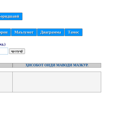
оридшавӣ
орон
Маълумот
Диаграмма
Тамос
ед.)
ҲИСОБОТ ОИДИ МАВОДИ МАЗКУР.