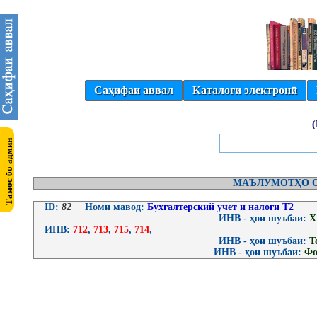
Саҳифаи аввал
Каталоги электронӣ
МАЪЛУМОТҲО О
ID:
82
Номи мавод:
Бухгалтерский учет и налоги Т2
ИНВ - ҳои шуъбаи:
Х
ИНВ:
712
,
713
,
715
,
714
,
ИНВ - ҳои шуъбаи:
Т
ИНВ - ҳои шуъбаи:
Фо