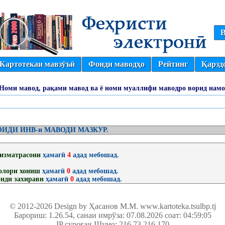
В
Картотекаи мавзӯъӣ
Фонди маводҳо
Рейтинг
Қарзд
(Номи мавод, рақами мавод ва ё номи муаллифи маводро ворид намо
ИДИ ИНВ-и МАВОДИ МАЗКУР.
изматрасони
ҳамагӣ
4
адад мебошад.
олори хониш
ҳамагӣ
0
адад мебошад.
нди захирави
ҳамагӣ
0
адад мебошад.
© 2012-2026 Design by Ҳасанов М.М.
www.kartoteka.tsulbp.tj
Барориш: 1.26.54
, санаи имрўза: 07.08.2026 соат: 04:59:05
IP суроғаи Шумо: 216.73.216.170