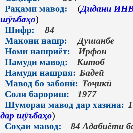
Рақами мавод:
(
Дидани ИНВ-
шӯъбаҳо
)
Шифр:
84
Макони нашр:
Душанбе
Номи нашриёт:
Ирфон
Намуди мавод:
Китоб
Намуди нашрия:
Бадеӣ
Мавод бо забонӣ:
Тоҷикӣ
Соли барориш:
1977
Шумораи мавод дар хазина:
1
дар шӯъбаҳо
)
Соҳаи мавод:
84 Адабиёти б