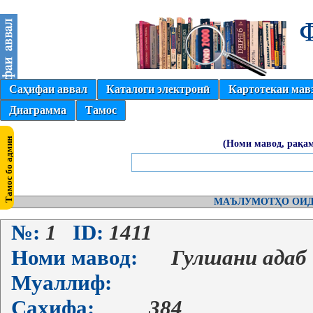
Саҳифаи аввал
Каталоги электронӣ
Картотекаи мав
Диаграмма
Тамос
(Номи мавод, рақам
МАЪЛУМОТҲО ОИД
№:
1
ID:
1411
Номи мавод:
Гулшани адаб 
Муаллиф:
Саҳифа:
384