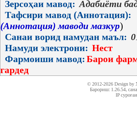
Зерсоҳаи мавод:
Адабиёти ба
Тафсири мавод (Аннотация):
(Аннотация) маводи мазкур
)
Санаи ворид намудан маъл:
0
Намуди электрони:
Нест
Фармоиши мавод:
Барои фарм
гардед
© 2012-2026 Design by
Барориш: 1.26.54
, сан
IP суроға