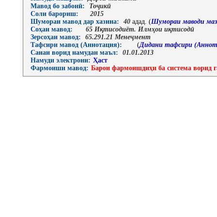
Мавод бо забонӣ:
Тоҷикӣ
Соли барориш:
2015
Шумораи мавод дар хазина:
40
адад. (
Шумораи маводи маз
Соҳаи мавод:
65 Иқтисодиёт. Илмҳои иқтисодӣ
Зерсоҳаи мавод:
65.291.21 Менеҷмент
Тафсири мавод (Аннотация):
(
Дидани тафсири (Аннот
Санаи ворид намудан маъл:
01.01.2013
Намуди электрони:
Ҳаст
Фармоиши мавод:
Барои фармоишдиҳи ба система ворид г