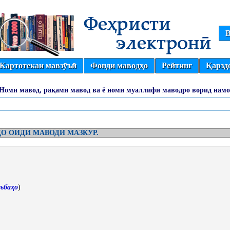
В
Картотекаи мавзӯъӣ
Фонди маводҳо
Рейтинг
Қарзд
(Номи мавод, рақами мавод ва ё номи муаллифи маводро ворид намо
О ОИДИ МАВОДИ МАЗКУР.
ъбаҳо
)