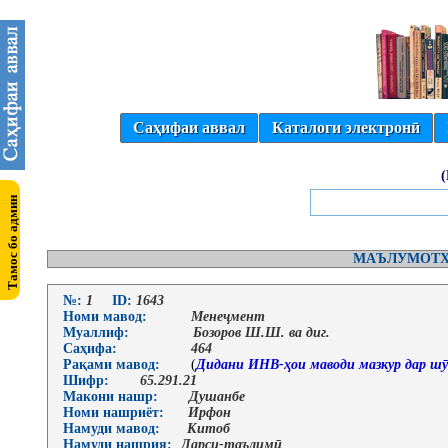
Саҳифаи аввал
Каталоги электронӣ
МАЪЛУМОТҲ
№:
1
ID:
1643
Номи мавод:
Менеҷмент
Муаллиф:
Бозоров Ш.Ш. ва диг.
Саҳифа:
464
Рақами мавод:
(
Дидани ИНВ-ҳои маводи мазкур дар шӯ
Шифр:
65.291.21
Макони нашр:
Душанбе
Номи нашриёт:
Ирфон
Намуди мавод:
Китоб
Намуди нашрия:
Дарси-таълимӣ