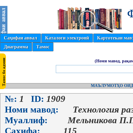
Саҳифаи аввал
Каталоги электронӣ
Картотекаи мав
Диаграмма
Тамос
(Номи мавод, рақам
МАЪЛУМОТҲО ОИД
№:
1
ID:
1909
Номи мавод:
Технология р
Муаллиф:
Мельникова П.
Саҳифа:
115