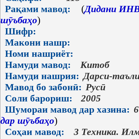
Рақами мавод:
(
Дидани ИНВ-
шӯъбаҳо
)
Шифр:
Макони нашр:
Номи нашриёт:
Намуди мавод:
Китоб
Намуди нашрия:
Дарси-таъл
Мавод бо забонӣ:
Русӣ
Соли барориш:
2005
Шумораи мавод дар хазина:
6
дар шӯъбаҳо
)
Соҳаи мавод:
3 Техника. Ил