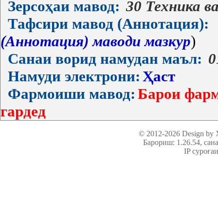
Зерсоҳаи мавод:
30 Техника в
Тафсири мавод (Аннотация):
(Аннотация) маводи мазкур
)
Санаи ворид намудан маъл:
0
Намуди электрони:
Ҳаст
Фармоиши мавод:
Барои фарм
гардед
© 2012-2026 Design by
Барориш: 1.26.54
, сан
IP суроға