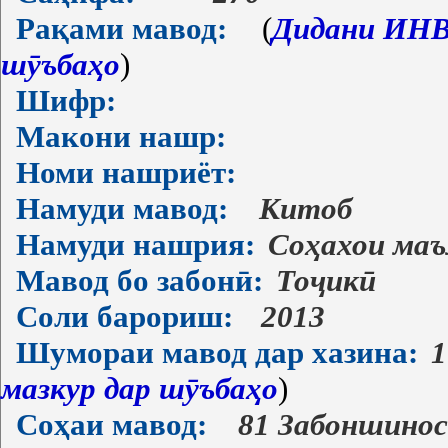
Рақами мавод:
(
Дидани ИНВ-
шӯъбаҳо
)
Шифр:
Макони нашр:
Номи нашриёт:
Намуди мавод:
Китоб
Намуди нашрия:
Соҳахои ма
Мавод бо забонӣ:
Тоҷикӣ
Соли барориш:
2013
Шумораи мавод дар хазина:
1
мазкур дар шӯъбаҳо
)
Соҳаи мавод:
81 Забоншино