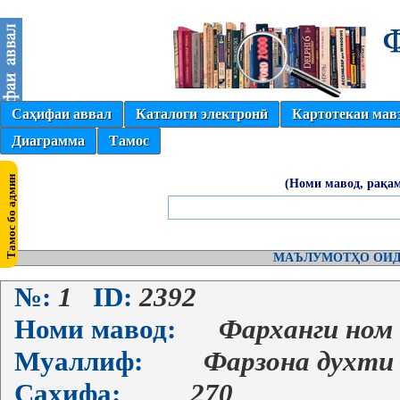
Саҳифаи аввал
Каталоги электронӣ
Картотекаи мав
Диаграмма
Тамос
(Номи мавод, рақам
МАЪЛУМОТҲО ОИД
№:
1
ID:
2392
Номи мавод:
Фарханги ном
Муаллиф:
Фарзона духти
Саҳифа:
270