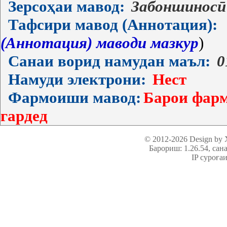
Зерсоҳаи мавод:
Забоншиносӣ
Тафсири мавод (Аннотация):
(Аннотация) маводи мазкур
)
Санаи ворид намудан маъл:
0
Намуди электрони:
Нест
Фармоиши мавод:
Барои фарм
гардед
© 2012-2026 Design by
Барориш: 1.26.54
, сан
IP суроға