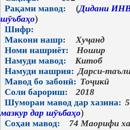
Рақами мавод:
(
Дидани ИНВ-
шӯъбаҳо
)
Шифр:
Макони нашр:
Хуҷанд
Номи нашриёт:
Ношир
Намуди мавод:
Китоб
Намуди нашрия:
Дарси-таъл
Мавод бо забонӣ:
Тоҷикӣ
Соли барориш:
2018
Шумораи мавод дар хазина:
5
мазкур дар шӯъбаҳо
)
Соҳаи мавод:
74 Маорифи х