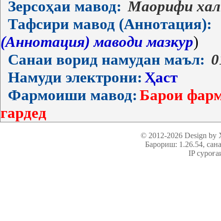
Зерсоҳаи мавод:
Маорифи хал
Тафсири мавод (Аннотация):
(Аннотация) маводи мазкур
)
Санаи ворид намудан маъл:
0
Намуди электрони:
Ҳаст
Фармоиши мавод:
Барои фарм
гардед
© 2012-2026 Design by
Барориш: 1.26.54
, сан
IP суроға