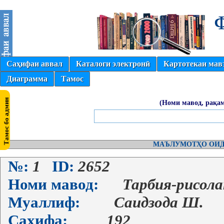
Саҳифаи аввал
Каталоги электронӣ
Картотекаи мав
Диаграмма
Тамос
(Номи мавод, рақам
МАЪЛУМОТҲО ОИД
№:
1
ID:
2652
Номи мавод:
Тарбия-рисола
Муаллиф:
Саидзода Ш.
Саҳифа:
192