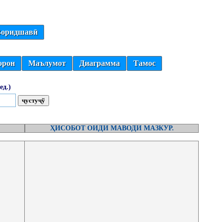
оридшавӣ
орон
Маълумот
Диаграмма
Тамос
ед.)
ҲИСОБОТ ОИДИ МАВОДИ МАЗКУР.