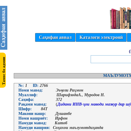
Саҳифаи аввал
Каталоги электронӣ
МАЪЛУМОТҲ
№:
1
ID:
2766
Номи мавод:
Эъҷози Раҳмон
Муаллиф:
ШарифзодаА., Муродов Н.
Саҳифа:
372
Рақами мавод:
(
Дидани ИНВ-ҳои маводи мазкур дар шӯ
Шифр:
84Т
Макони нашр:
Душанбе
Номи нашриёт:
Ирфон
Намуди мавод:
Китоб
Намуди нашрия:
Соҳахои маълумотдиҳанда