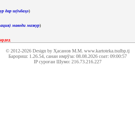
ур дар шӯъбаҳо
)
ация) маводи мазкур
)
ардед
© 2012-2026 Design by Ҳасанов М.М.
www.kartoteka.tsulbp.tj
Барориш: 1.26.54
, санаи имрўза: 08.08.2026 соат: 09:00:57
IP суроғаи Шумо: 216.73.216.227