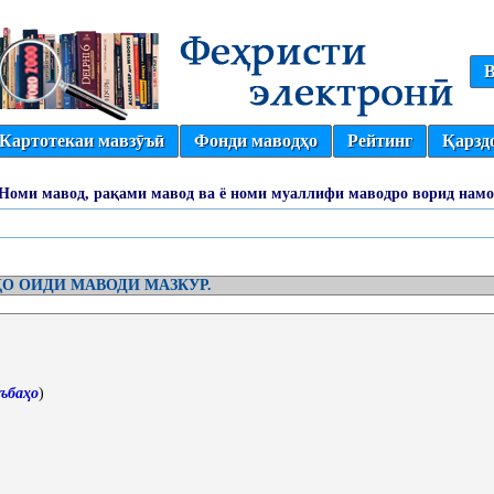
В
Картотекаи мавзӯъӣ
Фонди маводҳо
Рейтинг
Қарзд
(Номи мавод, рақами мавод ва ё номи муаллифи маводро ворид намо
О ОИДИ МАВОДИ МАЗКУР.
ъбаҳо
)