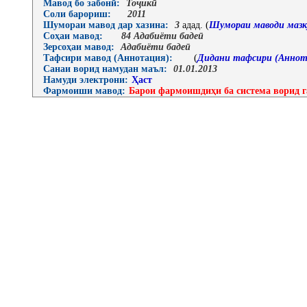
Мавод бо забонӣ:
Тоҷикӣ
Соли барориш:
2011
Шумораи мавод дар хазина:
3
адад. (
Шумораи маводи мазк
Соҳаи мавод:
84 Адабиёти бадеӣ
Зерсоҳаи мавод:
Адабиёти бадеӣ
Тафсири мавод (Аннотация):
(
Дидани тафсири (Аннот
Санаи ворид намудан маъл:
01.01.2013
Намуди электрони:
Ҳаст
Фармоиши мавод:
Барои фармоишдиҳи ба система ворид г