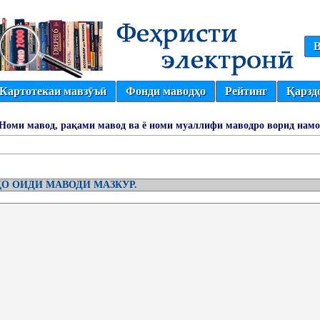
В
Картотекаи мавзӯъӣ
Фонди маводҳо
Рейтинг
Қарзд
(Номи мавод, рақами мавод ва ё номи муаллифи маводро ворид намо
О ОИДИ МАВОДИ МАЗКУР.