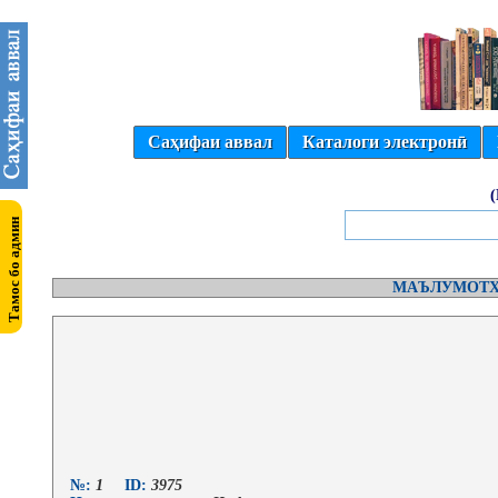
Саҳифаи аввал
Каталоги электронӣ
МАЪЛУМОТҲ
№:
1
ID:
3975