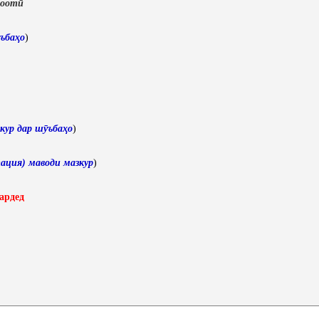
лоотӣ
ъбаҳо
)
кур дар шӯъбаҳо
)
ация) маводи мазкур
)
ардед