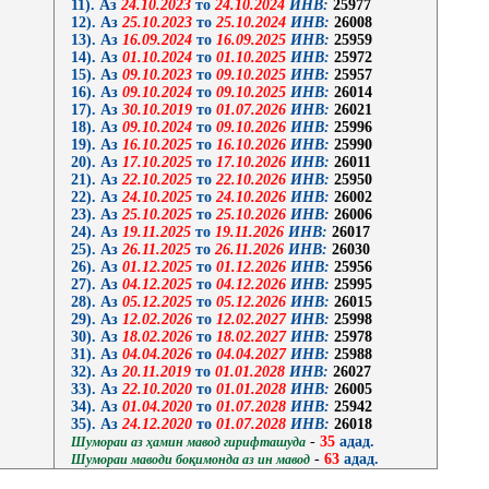
11). Аз
24.10.2023
то
24.10.2024
ИНВ:
25977
12). Аз
25.10.2023
то
25.10.2024
ИНВ:
26008
13). Аз
16.09.2024
то
16.09.2025
ИНВ:
25959
14). Аз
01.10.2024
то
01.10.2025
ИНВ:
25972
15). Аз
09.10.2023
то
09.10.2025
ИНВ:
25957
16). Аз
09.10.2024
то
09.10.2025
ИНВ:
26014
17). Аз
30.10.2019
то
01.07.2026
ИНВ:
26021
18). Аз
09.10.2024
то
09.10.2026
ИНВ:
25996
19). Аз
16.10.2025
то
16.10.2026
ИНВ:
25990
20). Аз
17.10.2025
то
17.10.2026
ИНВ:
26011
21). Аз
22.10.2025
то
22.10.2026
ИНВ:
25950
22). Аз
24.10.2025
то
24.10.2026
ИНВ:
26002
23). Аз
25.10.2025
то
25.10.2026
ИНВ:
26006
24). Аз
19.11.2025
то
19.11.2026
ИНВ:
26017
25). Аз
26.11.2025
то
26.11.2026
ИНВ:
26030
26). Аз
01.12.2025
то
01.12.2026
ИНВ:
25956
27). Аз
04.12.2025
то
04.12.2026
ИНВ:
25995
28). Аз
05.12.2025
то
05.12.2026
ИНВ:
26015
29). Аз
12.02.2026
то
12.02.2027
ИНВ:
25998
30). Аз
18.02.2026
то
18.02.2027
ИНВ:
25978
31). Аз
04.04.2026
то
04.04.2027
ИНВ:
25988
32). Аз
20.11.2019
то
01.01.2028
ИНВ:
26027
33). Аз
22.10.2020
то
01.01.2028
ИНВ:
26005
34). Аз
01.04.2020
то
01.07.2028
ИНВ:
25942
35). Аз
24.12.2020
то
01.07.2028
ИНВ:
26018
-
35
адад.
Шумораи аз ҳамин мавод гирифташуда
-
63
адад.
Шумораи маводи боқимонда аз ин мавод