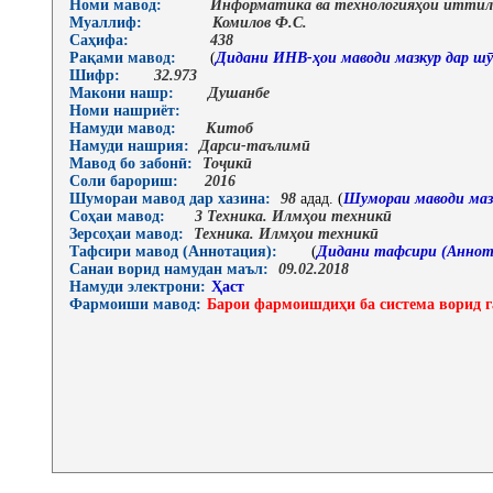
Номи мавод:
Информатика ва технологияҳои итти
Муаллиф:
Комилов Ф.С.
Саҳифа:
438
Рақами мавод:
(
Дидани ИНВ-ҳои маводи мазкур дар шӯ
Шифр:
32.973
Макони нашр:
Душанбе
Номи нашриёт:
Намуди мавод:
Китоб
Намуди нашрия:
Дарси-таълимӣ
Мавод бо забонӣ:
Тоҷикӣ
Соли барориш:
2016
Шумораи мавод дар хазина:
98
адад. (
Шумораи маводи маз
Соҳаи мавод:
3 Техника. Илмҳои техникӣ
Зерсоҳаи мавод:
Техника. Илмҳои техникӣ
Тафсири мавод (Аннотация):
(
Дидани тафсири (Аннот
Санаи ворид намудан маъл:
09.02.2018
Намуди электрони:
Ҳаст
Фармоиши мавод:
Барои фармоишдиҳи ба система ворид г