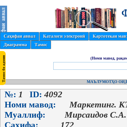
Саҳифаи аввал
Каталоги электронӣ
Картотекаи мав
Диаграмма
Тамос
(Номи мавод, рақам
МАЪЛУМОТҲО ОИД
№:
1
ID:
4092
Номи мавод:
Маркетинг. 
Муаллиф:
Мирсаидов С.А. 
Саҳифа:
172