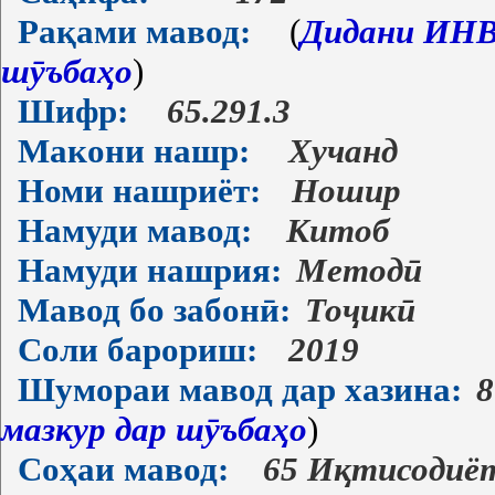
Рақами мавод:
(
Дидани ИНВ-
шӯъбаҳо
)
Шифр:
65.291.3
Макони нашр:
Хучанд
Номи нашриёт:
Ношир
Намуди мавод:
Китоб
Намуди нашрия:
Методӣ
Мавод бо забонӣ:
Тоҷикӣ
Соли барориш:
2019
Шумораи мавод дар хазина:
8
мазкур дар шӯъбаҳо
)
Соҳаи мавод:
65 Иқтисодиё