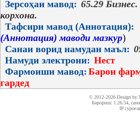
Зерсоҳаи мавод:
65.29 Бизнес
корхона.
Тафсири мавод (Аннотация):
(Аннотация) маводи мазкур
)
Санаи ворид намудан маъл:
0
Намуди электрони:
Нест
Фармоиши мавод:
Барои фарм
гардед
© 2012-2026 Design by
Барориш: 1.26.54
, сан
IP суроға