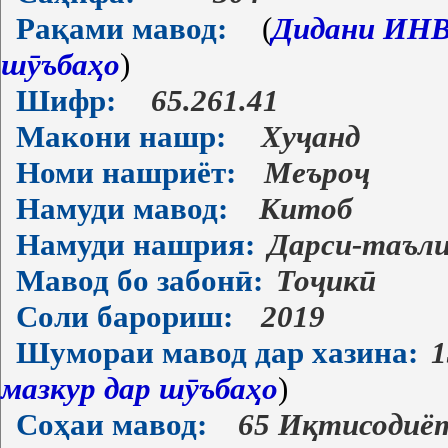
Рақами мавод:
(
Дидани ИНВ-
шӯъбаҳо
)
Шифр:
65.261.41
Макони нашр:
Хуҷанд
Номи нашриёт:
Меъроҷ
Намуди мавод:
Китоб
Намуди нашрия:
Дарси-таъл
Мавод бо забонӣ:
Тоҷикӣ
Соли барориш:
2019
Шумораи мавод дар хазина:
1
мазкур дар шӯъбаҳо
)
Соҳаи мавод:
65 Иқтисодиё