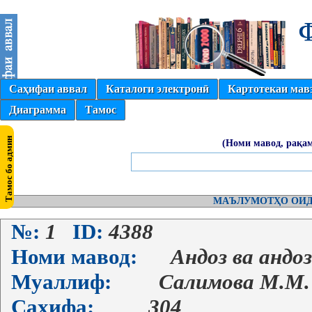
Саҳифаи аввал
Каталоги электронӣ
Картотекаи мав
Диаграмма
Тамос
(Номи мавод, рақам
МАЪЛУМОТҲО ОИД
№:
1
ID:
4388
Номи мавод:
Андоз ва андо
Муаллиф:
Салимова М.М.
Саҳифа:
304