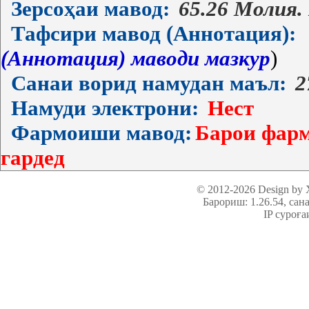
Зерсоҳаи мавод:
65.26 Молия.
Тафсири мавод (Аннотация):
(Аннотация) маводи мазкур
)
Санаи ворид намудан маъл:
2
Намуди электрони:
Нест
Фармоиши мавод:
Барои фарм
гардед
© 2012-2026 Design by
Барориш: 1.26.54
, сан
IP суроға