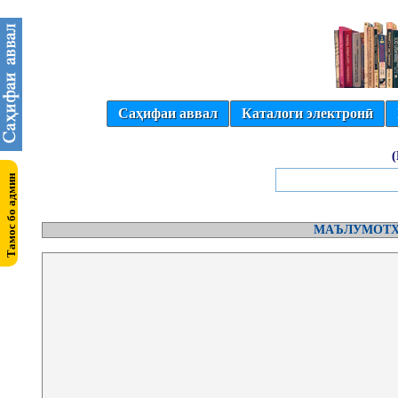
Саҳифаи аввал
Каталоги электронӣ
МАЪЛУМОТҲ