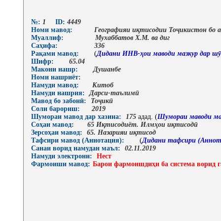
№:
1
ID:
4449
Номи мавод:
Географияи иқтисодии Тоҷикистон бо а
Муаллиф:
Мухаббатов Х.М. ва диг
Саҳифа:
336
Рақами мавод:
(
Дидани ИНВ-ҳои маводи мазкур дар шӯ
Шифр:
65.04
Макони нашр:
Душанбе
Номи нашриёт:
Намуди мавод:
Китоб
Намуди нашрия:
Дарси-таълимӣ
Мавод бо забонӣ:
Тоҷикӣ
Соли барориш:
2019
Шумораи мавод дар хазина:
175
адад. (
Шумораи маводи ма
Соҳаи мавод:
65 Иқтисодиёт. Илмҳои иқтисодӣ
Зерсоҳаи мавод:
65. Назарияи иқтисод
Тафсири мавод (Аннотация):
(
Дидани тафсири (Аннот
Санаи ворид намудан маъл:
02.11.2019
Намуди электрони:
Нест
Фармоиши мавод:
Барои фармоишдиҳи ба система ворид г