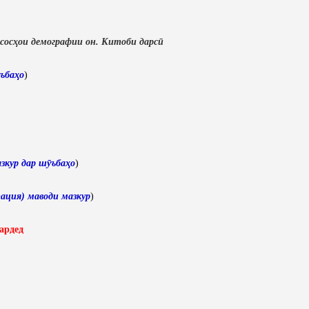
сосҳои демографии он. Китоби дарсӣ
ъбаҳо
)
зкур дар шӯъбаҳо
)
ация) маводи мазкур
)
ардед