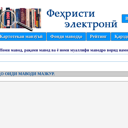
В
Картотекаи мавзӯъӣ
Фонди маводҳо
Рейтинг
Қарзд
(Номи мавод, рақами мавод ва ё номи муаллифи маводро ворид намо
О ОИДИ МАВОДИ МАЗКУР.