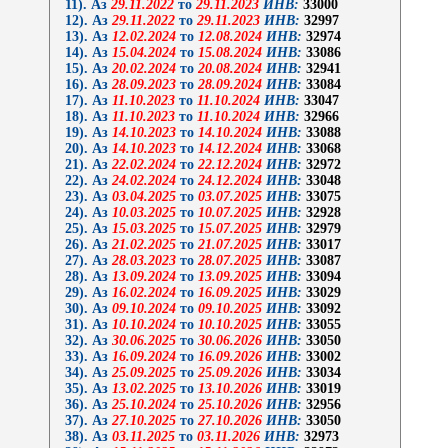
11). Аз
29.11.2022
то
29.11.2023
ИНВ:
33000
12). Аз
29.11.2022
то
29.11.2023
ИНВ:
32997
13). Аз
12.02.2024
то
12.08.2024
ИНВ:
32974
14). Аз
15.04.2024
то
15.08.2024
ИНВ:
33086
15). Аз
20.02.2024
то
20.08.2024
ИНВ:
32941
16). Аз
28.09.2023
то
28.09.2024
ИНВ:
33084
17). Аз
11.10.2023
то
11.10.2024
ИНВ:
33047
18). Аз
11.10.2023
то
11.10.2024
ИНВ:
32966
19). Аз
14.10.2023
то
14.10.2024
ИНВ:
33088
20). Аз
14.10.2023
то
14.12.2024
ИНВ:
33068
21). Аз
22.02.2024
то
22.12.2024
ИНВ:
32972
22). Аз
24.02.2024
то
24.12.2024
ИНВ:
33048
23). Аз
03.04.2025
то
03.07.2025
ИНВ:
33075
24). Аз
10.03.2025
то
10.07.2025
ИНВ:
32928
25). Аз
15.03.2025
то
15.07.2025
ИНВ:
32979
26). Аз
21.02.2025
то
21.07.2025
ИНВ:
33017
27). Аз
28.03.2023
то
28.07.2025
ИНВ:
33087
28). Аз
13.09.2024
то
13.09.2025
ИНВ:
33094
29). Аз
16.02.2024
то
16.09.2025
ИНВ:
33029
30). Аз
09.10.2024
то
09.10.2025
ИНВ:
33092
31). Аз
10.10.2024
то
10.10.2025
ИНВ:
33055
32). Аз
30.06.2025
то
30.06.2026
ИНВ:
33050
33). Аз
16.09.2024
то
16.09.2026
ИНВ:
33002
34). Аз
25.09.2025
то
25.09.2026
ИНВ:
33034
35). Аз
13.02.2025
то
13.10.2026
ИНВ:
33019
36). Аз
25.10.2024
то
25.10.2026
ИНВ:
32956
37). Аз
27.10.2025
то
27.10.2026
ИНВ:
33050
38). Аз
03.11.2025
то
03.11.2026
ИНВ:
32973