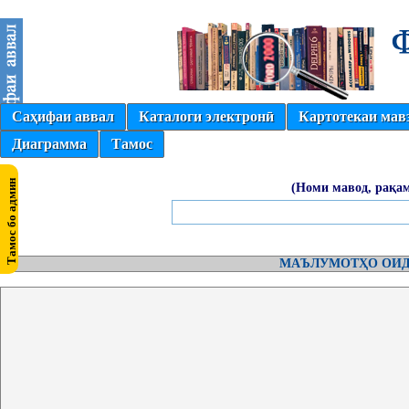
Саҳифаи аввал
Каталоги электронӣ
Картотекаи мав
Диаграмма
Тамос
(Номи мавод, рақам
МАЪЛУМОТҲО ОИД