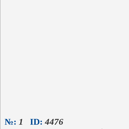
№:
1
ID:
4476