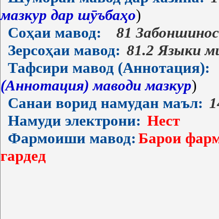
мазкур дар шӯъбаҳо
)
Соҳаи мавод:
81 Забоншино
Зерсоҳаи мавод:
81.2 Языки м
Тафсири мавод (Аннотация):
(Аннотация) маводи мазкур
)
Санаи ворид намудан маъл:
1
Намуди электрони:
Нест
Фармоиши мавод:
Барои фарм
гардед