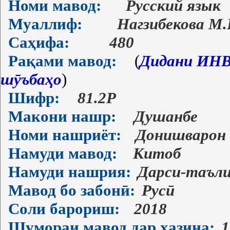
Номи мавод:
Русский язык
Муаллиф:
Нагзибекова М.Б
Саҳифа:
480
Рақами мавод:
(
Дидани ИНВ-
шӯъбаҳо
)
Шифр:
81.2Р
Макони нашр:
Душанбе
Номи нашриёт:
Донишварон
Намуди мавод:
Китоб
Намуди нашрия:
Дарси-таъл
Мавод бо забонӣ:
Русӣ
Соли барориш:
2018
Шумораи мавод дар хазина:
1