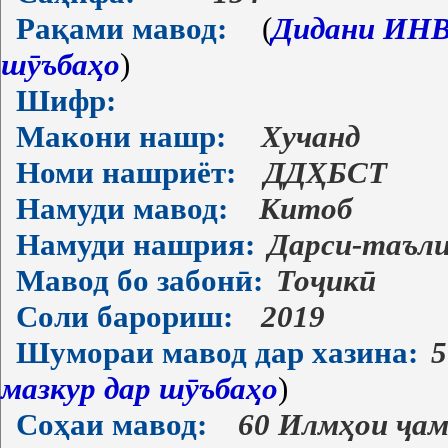
Рақами мавод:
(
Дидани ИНВ-
шӯъбаҳо
)
Шифр:
Макони нашр:
Хучанд
Номи нашриёт:
ДДҲБСТ
Намуди мавод:
Китоб
Намуди нашрия:
Дарси-таъл
Мавод бо забонӣ:
Тоҷикӣ
Соли барориш:
2019
Шумораи мавод дар хазина:
5
мазкур дар шӯъбаҳо
)
Соҳаи мавод:
60 Илмҳои ҷам