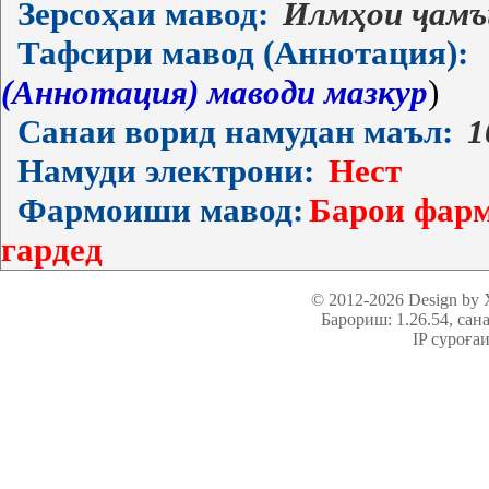
Зерсоҳаи мавод:
Илмҳои ҷамъ
Тафсири мавод (Аннотация):
(Аннотация) маводи мазкур
)
Санаи ворид намудан маъл:
1
Намуди электрони:
Нест
Фармоиши мавод:
Барои фарм
гардед
© 2012-2026 Design by
Барориш: 1.26.54
, сан
IP суроға