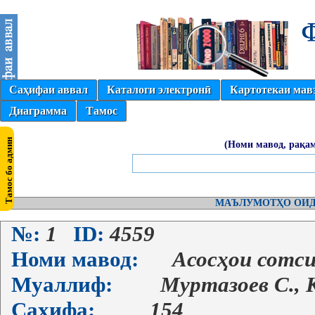
Саҳифаи аввал
Каталоги электронӣ
Картотекаи мав
Диаграмма
Тамос
(Номи мавод, рақам
МАЪЛУМОТҲО ОИД
№:
1
ID:
4559
Номи мавод:
Асосҳои сотси
Муаллиф:
Муртазоев С., 
Саҳифа:
154