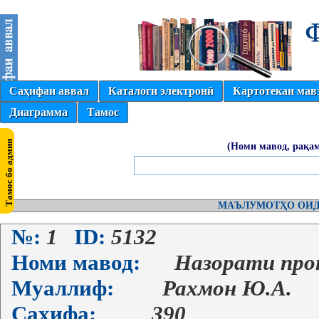
Саҳифаи аввал
Каталоги электронӣ
Картотекаи мав
Диаграмма
Тамос
(Номи мавод, рақам
МАЪЛУМОТҲО ОИД
№:
1
ID:
5132
Номи мавод:
Назорати про
Муаллиф:
Рахмон Ю.А.
Саҳифа:
390