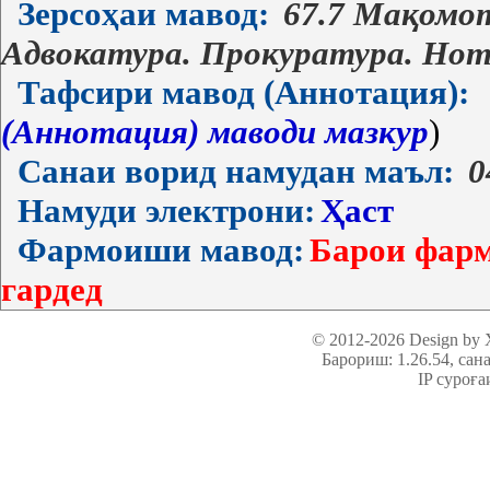
Зерсоҳаи мавод:
67.7 Мақомот
Адвокатура. Прокуратура. Но
Тафсири мавод (Аннотация):
(Аннотация) маводи мазкур
)
Санаи ворид намудан маъл:
0
Намуди электрони:
Ҳаст
Фармоиши мавод:
Барои фарм
гардед
© 2012-2026 Design by
Барориш: 1.26.54
, сан
IP суроға