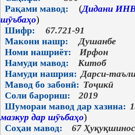
Рақами мавод:
(
Дидани ИНВ-
шӯъбаҳо
)
Шифр:
67.721-91
Макони нашр:
Душанбе
Номи нашриёт:
Ирфон
Намуди мавод:
Китоб
Намуди нашрия:
Дарси-таъл
Мавод бо забонӣ:
Тоҷикӣ
Соли барориш:
2019
Шумораи мавод дар хазина:
1
мазкур дар шӯъбаҳо
)
Соҳаи мавод:
67 Ҳуқуқшино